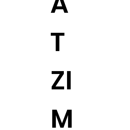
A
T
ZI
M