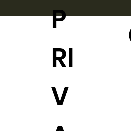
P
RI
V