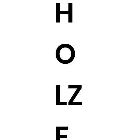
H
O
LZ
E